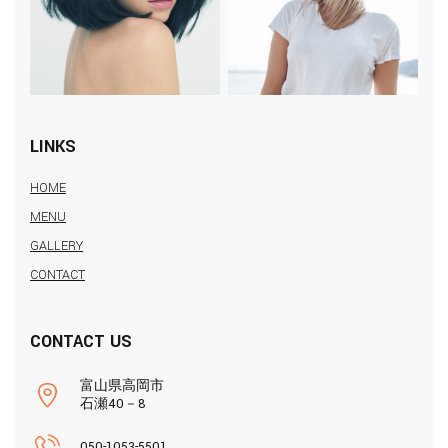
LINKS
HOME
MENU
GALLERY
CONTACT
CONTACT US
富山県高岡市
石瀬40－8
050-1053-5501