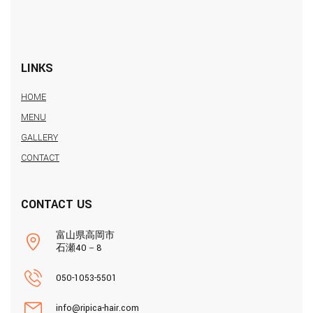
LINKS
HOME
MENU
GALLERY
CONTACT
CONTACT US
富山県高岡市
石瀬40－8
050-1053-5501
info@ripica-hair.com